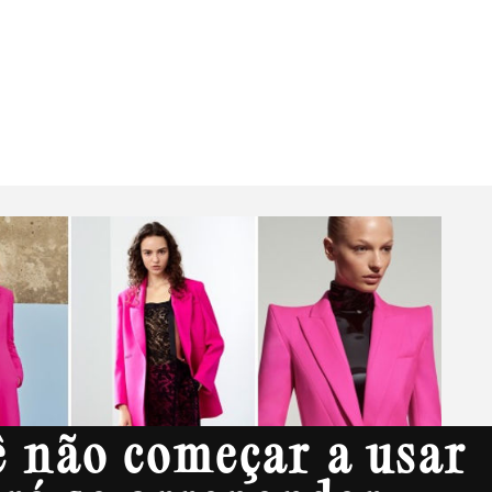
Livros
JB Essencial
ê não começar a usar