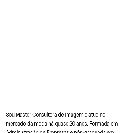
Prosperidade
A escolha de cada peça na hora de se vestir
pode influenciar na sua autoestima e até na
hora de conquistar um emprego.
Leia mais >
Sou Master Consultora de Imagem e atuo no
mercado da moda há quase 20 anos. Formada em
Administração de Empresas e pós-graduada em