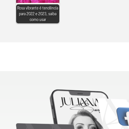
Rosa vibrante é tendência
para 2022 e 2023, saiba
como usar