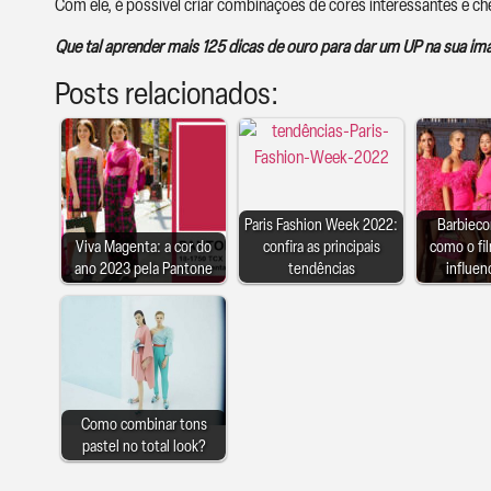
Com ele, é possível criar combinações de cores interessantes e ch
Que tal aprender mais 125 dicas de ouro para dar um UP na sua 
Posts relacionados:
Paris Fashion Week 2022:
Barbieco
Viva Magenta: a cor do
confira as principais
como o fi
ano 2023 pela Pantone
tendências
influen
Como combinar tons
pastel no total look?