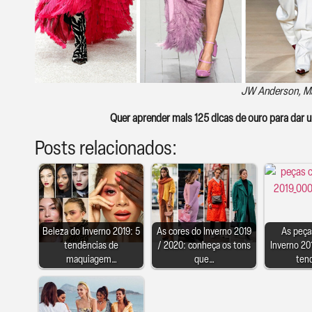
JW Anderson, Ma
Quer aprender mais 125 dicas de ouro para dar
Posts relacionados:
Beleza do Inverno 2019: 5
As cores do Inverno 2019
As peça
tendências de
/ 2020: conheça os tons
Inverno 20
maquiagem…
que…
ten