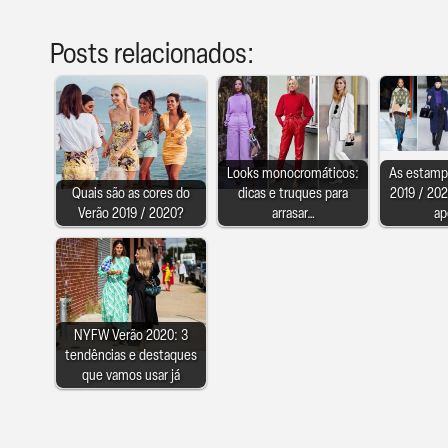
Posts relacionados:
Looks monocromáticos:
As estamp
Quais são as cores do
dicas e truques para
2019 / 20
Verão 2019 / 2020?
arrasar…
ap
NYFW Verão 2020: 3
tendências e destaques
que vamos usar já