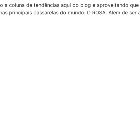
ndo a coluna de tendências aqui do blog e aproveitando qu
 nas principais passarelas do mundo: O ROSA. Além de ser 
+55 41.99153-7262
atendimento@jbacademy.com.br
R.Professor Brasílio Ovídio da
Costa,923 - Curitiba/PR
JB Treinamento LTDA