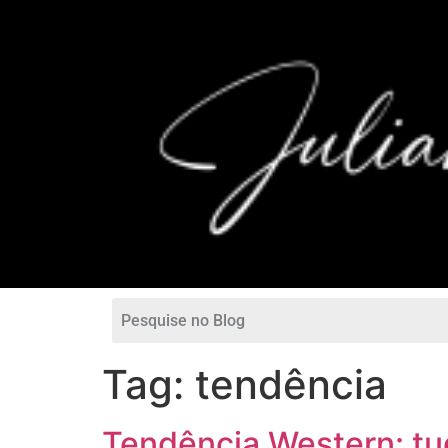
Tag:
tendência
Tendência Western: tud