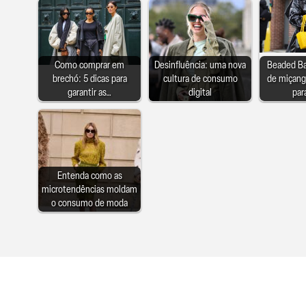
Como comprar em
Desinfluência: uma nova
Beaded Ba
brechó: 5 dicas para
cultura de consumo
de miçang
garantir as…
digital
par
Entenda como as
microtendências moldam
o consumo de moda