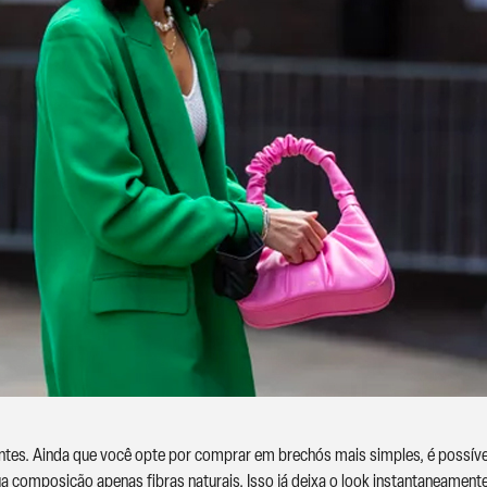
iantes. Ainda que você opte por comprar em brechós mais simples, é possív
 composição apenas fibras naturais. Isso já deixa o look instantaneamente