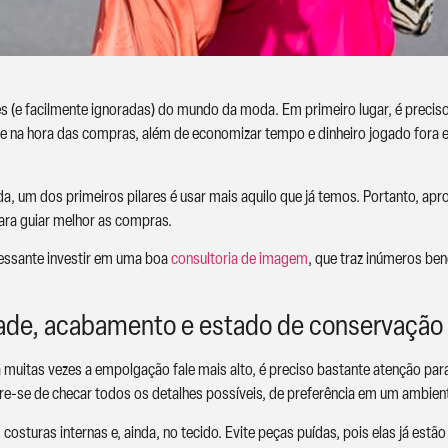
s (e facilmente ignoradas) do mundo da moda. Em primeiro lugar, é precis
idade na hora das compras, além de economizar tempo e dinheiro jogado fora
, um dos primeiros pilares é usar mais aquilo que já temos. Portanto, apr
para guiar melhor as compras.
eressante investir em uma boa
consultoria de imagem
, que traz inúmeros be
idade, acabamento e estado de conservação
a muitas vezes a empolgação fale mais alto, é preciso bastante atenção 
bre-se de checar todos os detalhes possíveis, de preferência em um ambien
 costuras internas e, ainda, no tecido. Evite peças puídas, pois elas já es