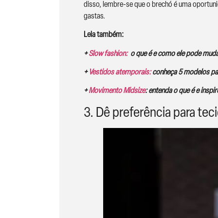
disso, lembre-se que o brechó é uma oportun
gastas.
Leia também:
+
Slow fashion:
o que é e como ele pode mud
+
Vestidos atemporais:
conheça 5 modelos par
+
Movimento Midsize
: entenda o que é e inspi
3. Dê preferência para tec