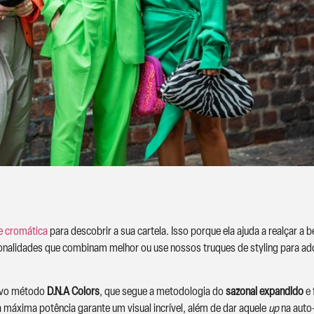
se cromática
para descobrir a sua cartela. Isso porque ela ajuda a realçar 
 tonalidades que combinam melhor ou use nossos truques de styling para ado
ivo método
D.N.A Colors
, que segue a metodologia do
sazonal
expandido
e 
 máxima potência garante um visual incrível, além de dar aquele
up
na auto