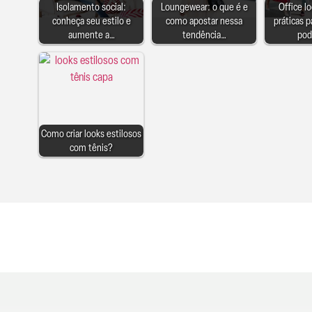
Isolamento social:
Loungewear: o que é e
Office lo
conheça seu estilo e
como apostar nessa
práticas 
aumente a…
tendência…
pod
Como criar looks estilosos
com tênis?