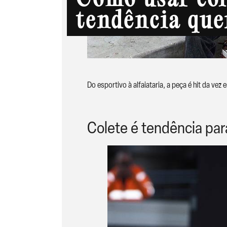
Como usar col
tendência que
Do esportivo à alfaiataria, a peça é hit da vez
Colete é tendência par