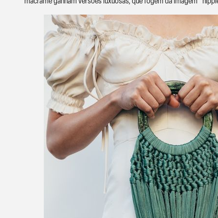
macramê ganham versões luxuosas, que fogem da imagem “hippie”