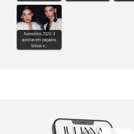
Acessórios 2020: 3
apostas em calçados,
bolsas e…