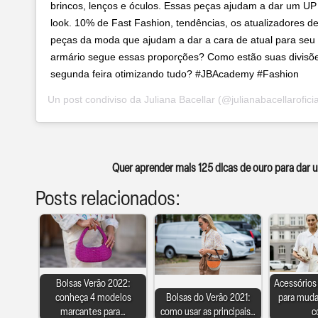
brincos, lenços e óculos. Essas peças ajudam a dar um UP
look. 10% de Fast Fashion, tendências, os atualizadores de
peças da moda que ajudam a dar a cara de atual para seu
armário segue essas proporções? Como estão suas divisõ
segunda feira otimizando tudo? #JBAcademy #Fashion
Un post condiviso da
Juliana Bacellar
(@julianabacellaroficia
Quer aprender mais 125 dicas de ouro para dar
Posts relacionados:
Bolsas Verão 2022:
Acessórios
conheça 4 modelos
Bolsas do Verão 2021:
para mudar
marcantes para…
como usar as principais…
c