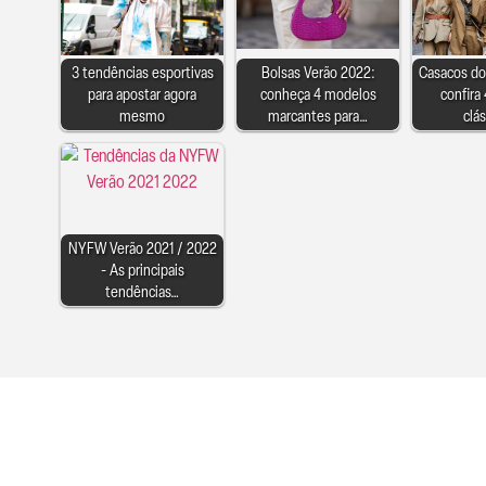
3 tendências esportivas
Bolsas Verão 2022:
Casacos do
para apostar agora
conheça 4 modelos
confira
mesmo
marcantes para…
clá
NYFW Verão 2021 / 2022
- As principais
tendências…