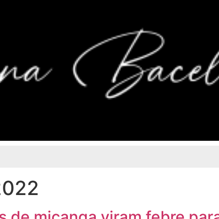
2022
s de miçanga viram febre par