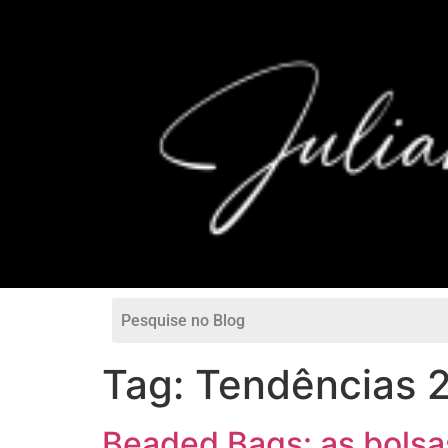
Tag:
Tendências 
Beaded Bags: as bolsa