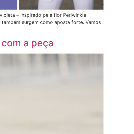
oleta – inspirado pela flor Periwinkle
ade também surgem como aposta forte. Vamos
s com a peça