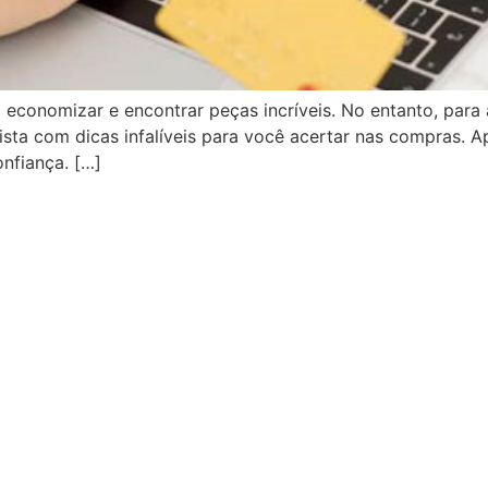
 economizar e encontrar peças incríveis. No entanto, para
lista com dicas infalíveis para você acertar nas compras.
onfiança. […]
+55 41.99153-7262
atendimento@jbacademy.com.br
R.Professor Brasílio Ovídio da
Costa,923 - Curitiba/PR