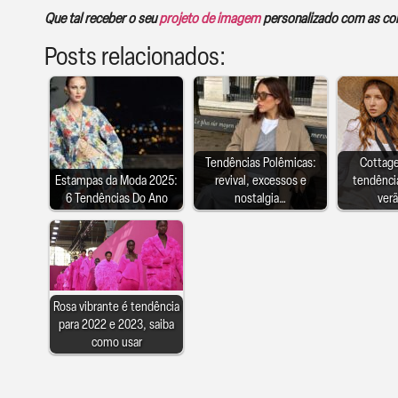
Que tal receber o seu
projeto de imagem
personalizado com as core
Posts relacionados:
Tendências Polêmicas:
Cottag
Estampas da Moda 2025:
revival, excessos e
tendência
6 Tendências Do Ano
nostalgia…
ver
Rosa vibrante é tendência
para 2022 e 2023, saiba
como usar