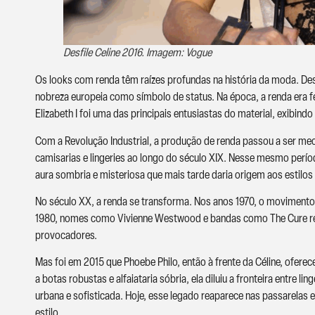
Desfile Celine 2016. Imagem: Vogue
Os looks com renda têm raízes profundas na história da moda. Desd
nobreza europeia como símbolo de status. Na época, a renda era fe
Elizabeth I foi uma das principais entusiastas do material, exibi
Com a Revolução Industrial, a produção de renda passou a ser me
camisarias e lingeries ao longo do século XIX. Nesse mesmo período
aura sombria e misteriosa que mais tarde daria origem aos estilos
No século XX, a renda se transforma. Nos anos 1970, o movimento
1980, nomes como Vivienne Westwood e bandas como The Cure ress
provocadores.
Mas foi em 2015 que Phoebe Philo, então à frente da Céline, ofer
a botas robustas e alfaiataria sóbria, ela diluiu a fronteira entre 
urbana e sofisticada. Hoje, esse legado reaparece nas passarelas 
estilo.