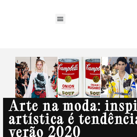
Arte na moda: insp
artística é tendênci
verão 2020